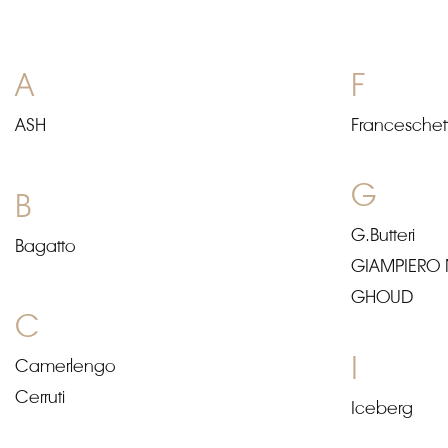
A
F
ASH
Franceschett
G
B
G.Butteri
Bagatto
GIAMPIERO
GHOUD
C
I
Camerlengo
Cerruti
Iceberg