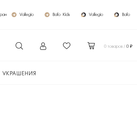
бран
Vallegio
Bafo_Kids
Vallegio
Bafo
0 товаров /
0 ₽
УКРАШЕНИЯ