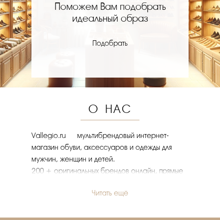
Поможем Вам подобрать
идеальный образ
Подобрать
О НАС
Vallegio.ru — мультибрендовый интернет-
магазин обуви, аксессуаров и одежды для
мужчин, женщин и детей.
200 + оригинальных брендов онлайн, прямые
поставки от известных домов моды Италии
Читать ещё
(Милан), Испании, Португалии. В интернет-
магазине одежды, обуви, сумок и аксессуаров
представлен большой выбор модных брендов.