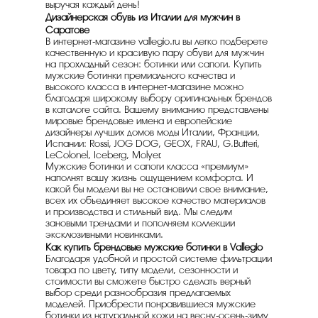
выручая каждый день!
Дизайнерская обувь из Италии для мужчин в
Саратове
В интернет-магазине vallegio.ru вы легко подберете
качественную и красивую пару обуви для мужчин
на прохладный сезон: ботинки или сапоги. Купить
мужские ботинки премиального качества и
высокого класса в интернет-магазине можно
благодаря широкому выбору оригинальных брендов
в каталоге сайта. Вашему вниманию представлены
мировые брендовые имена и европейские
дизайнеры лучших домов моды Италии, Франции,
Испании: Rossi, JOG DOG, GEOX, FRAU, G.Butteri,
LeColonel, Iceberg, Molyer.
Мужские ботинки и сапоги класса «премиум»
наполнят вашу жизнь ощущением комфорта. И
какой бы модели вы не остановили свое внимание,
всех их объединяет высокое качество материалов
и производства и стильный вид. Мы следим
зановыми трендами и пополняем коллекции
эксклюзивными новинками.
Как купить брендовые мужские ботинки в Vallegio
Благодаря удобной и простой системе фильтрации
товара по цвету, типу модели, сезонности и
стоимости вы сможете быстро сделать верный
выбор среди разнообразия предлагаемых
моделей. Приобрести понравившиеся мужские
ботинки из натуральной кожи на весну-осень-зиму