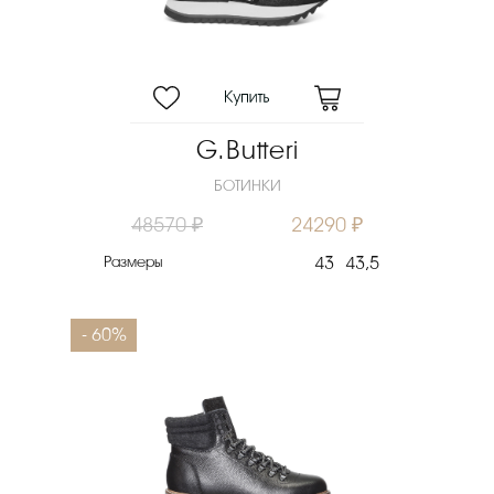
Цвет
Материал верха
Материал подошвы
Скидка
G.Butteri
Новинка
БОТИНКИ
Цена
48570 ₽
24290 ₽
₽
Размеры
43
43,5
Выберите порядок сортировки
Очистить фильтры
- 60%