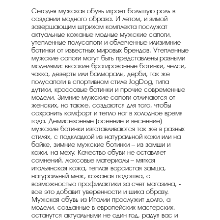
Сегодня мужская обувь играет большую роль в
создании модного образа. И летом, и зимой
завершающим штрихом комплекта послужат
актуальные кожаные модные мужские сапоги,
утепленные полусапоги и облегченные илизимние
ботинки от известных мировых брендов. Утепленные
мужские сапоги могут быть представлены разными
моделями: высокие брогированные ботинки, челси,
чакка, дезерты или балморалы, дерби, так же
полусапоги в спортивном стиле JogDog, типа
дутики, кроссовые ботинки и прочие современные
модели. Зимние мужские сапоги отличаются от
женских, но также, создаются для того, чтобы
сохранить комфорт и тепло ног в холодное время
года. Демисезонные (осенние и весенние)
мужские ботинки изготавливаются так же в разных
стилях, с подкладкой из натуральной кожи или на
байке, зимние мужские ботинки – из замши и
кожи, на меху. Качество обуви не оставляет
сомнений, люксовые материалы – мягкая
итальянская кожа, теплая ворсистая замша,
натуральный меж, кожаная подошва, с
возможностью профилактики за счет магазина, -
все это добавит уверенности и шика образу.
Мужская обувь из Италии прослужит долго, а
модели, созданные в европейских мастерских,
останутся актуальными не один год, радуя вас и