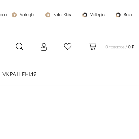
бран
Vallegio
Bafo_Kids
Vallegio
Bafo
0 товаров /
0 ₽
УКРАШЕНИЯ