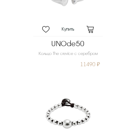
UNOde50
Кольцо The crevice с серебром
11490 ₽