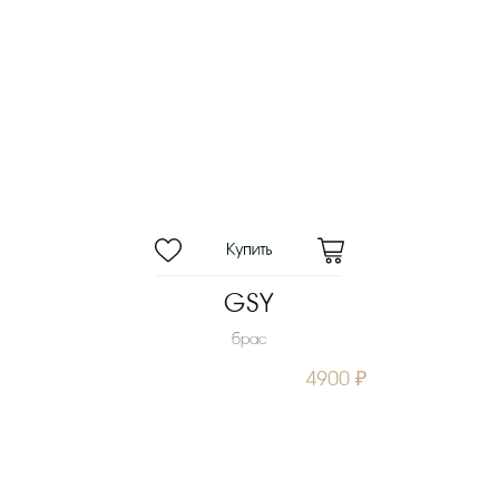
GSY
брас
4900 ₽