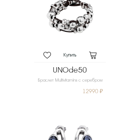
UNOde50
Браслет Multivitamins с серебром
12990 ₽