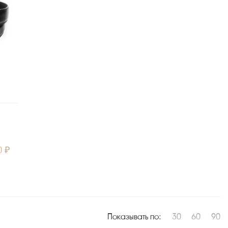
0 ₽
Показывать по:
30
60
90