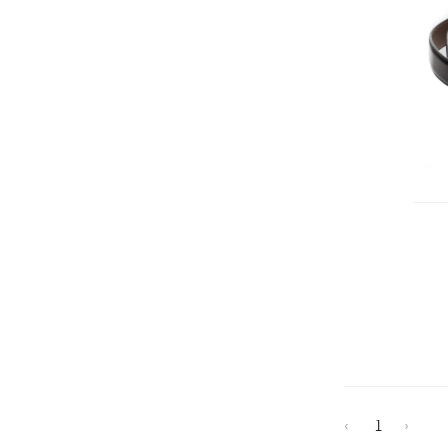
‹
1
›