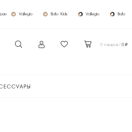
бран
Vallegio
Bafo_Kids
Vallegio
Bafo
0 товаров /
0 ₽
СЕССУАРЫ