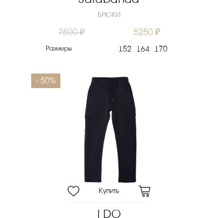
БРЮКИ
7500 ₽
5250 ₽
Размеры
152
164
170
- 50%
I DO