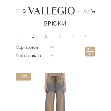
БРЮКИ
‹
1
2
3
4
›
Сортировать
Показывать по
Сезон
- 30%
Материал верха
Размер
Бренд