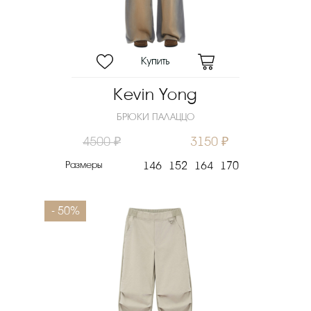
Цвет
Скидка
Новинка
Цена
Kevin Yong
₽
БРЮКИ ПАЛАЦЦО
Выберите порядок сортировки
4500 ₽
3150 ₽
Очистить фильтры
Размеры
146
152
164
170
- 50%