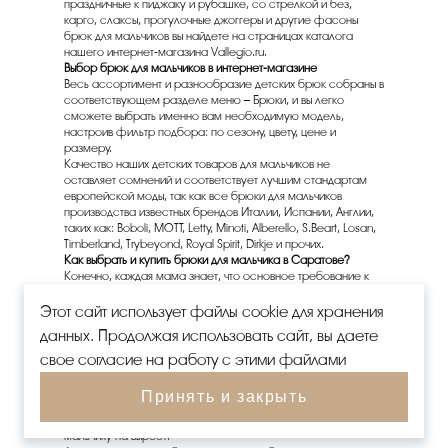
праздничные к пиджаку и рубашке, со стрелкой и без,
карго, слаксы, прогулочные джоггеры и другие фасоны
брюк для мальчиков вы найдете на страницах каталога
нашего интернет-магазина Vallegio.ru.
Выбор брюк для мальчиков в интернет-магазине
Весь ассортимент и разнообразие детских брюк собраны в
соответствующем разделе меню – Брюки, и вы легко
сможете выбрать именно вам необходимую модель,
настроив фильтр подбора: по сезону, цвету, цене и
размеру.
Качество наших детских товаров для мальчиков не
оставляет сомнений и соответствует лучшим стандартам
европейской моды, так как все брюки для мальчиков
производства известных брендов Италии, Испании, Англии,
таких как: Boboli, MOTT, Letty, Minoti, Alberello, S.Beart, Losan,
Timberland, Trybeyond, Royal Spirit, Dirkje и прочих.
Как выбрать и купить брюки для мальчика
в Саратове
?
Конечно, каждая мама знает, что основное требование к
детской одежде – прочность, качество и гипоаллергенность
материалов и удобство. Удобство брюк для мальчиков –
Этот сайт использует файлы cookie для хранения
один из важнейших факторов, который может испортить
данных. Продолжая использовать сайт, вы даете
настроение или наоборот сделать вещь самой любимой в
гардеробе. Поэтому при выборе брюк, на примерке –
свое согласие на работу с этими файлами
обратите внимание на посадку, брюки не должны болтаться
или стеснять ребенка, мешать при ходьбе, для регулировки
Принять и закрыть
может быть использована резина или специальный шнурок.
Такой вариант удобен, если вы предпочитаете брать брюки
мальчику на вырост.