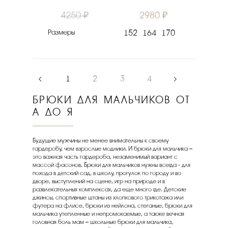
4250 ₽
2980 ₽
Размеры
152
164
170
‹
1
2
3
4
›
БРЮКИ ДЛЯ МАЛЬЧИКОВ ОТ
А ДО Я
Будущие мужчины не менее внимательны к своему
гардеробу, чем взрослые модники. И брюки для мальчика –
это важная часть гардероба, незаменимый вариант с
массой фасонов. Брюки для мальчиков нужны всегда - для
похода в детский сад, в школу, прогулок по городу и во
дворе, выступлений на сцене, игр на природе и в
развлекательных комплексах, да еще много где. Детские
джинсы, спортивные штаны из хлопкового трикотажа или
футера на флисе, брюки из нейлона, стеганые, брюки для
мальчика утепленные и непромокаемые, а также вечная
головная боль мам – школьные брюки для мальчика,