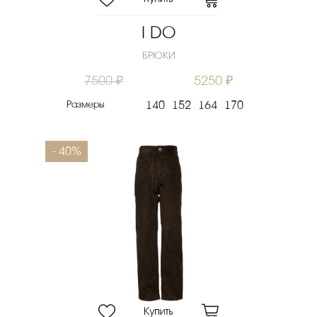
I DO
БРЮКИ
7500 ₽
5250 ₽
Размеры
140
152
164
170
- 40%