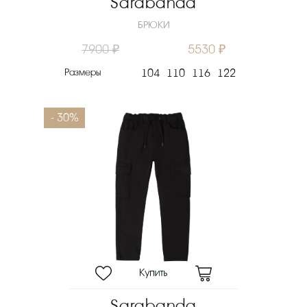
Sarabanda
БРЮКИ
7900 ₽
5530 ₽
Размеры
104
110
116
122
- 30%
Sarabanda