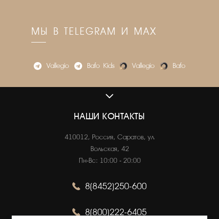
МЫ В TELEGRAM И MAX
Vallegio
Bafo_Kids
Vallegio
Bafo
VALLEGIO.RU
О нас
НАШИ КОНТАКТЫ
Адреса магазинов
410012, Россия, Саратов, ул.
Вакансии
Вольская, 42
Пн-Вс: 10:00 - 20:00
8(8452)250-600
ОНЛАЙН ПОКУПКИ
Как сделать заказ
8(800)222-6405
Оплата