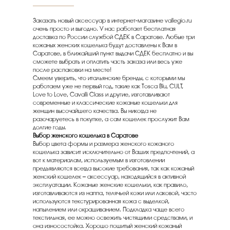
Заказать новый аксессуар в интернет-магазине vallegio.ru
очень просто и выгодно. У нас работает бесплатная
доставка по России службой СДЕК в Саратове. Любые три
кожаных женских кошелька будут доставлены к Вам в
Саратове, в ближайший пункт выдачи СДЕК бесплатно и вы
сможете выбрать и оплатить часть заказа или весь уже
после распаковки на месте!
Смеем уверить, что итальянские бренды, с которыми мы
работаем уже не первый год, такие как Tosca Blu, CULT,
Love to Love, Cavalli Class и другие, изготавливают
современные и классические кожаные кошельки для
женщин высочайшего качества. Вы никогда не
разочаруетесь в покупке, а сам кошелек прослужит Вам
долгие годы.
Выбор женского кошелька в Саратове
Выбор цвета формы и размера женского кожаного
кошелька зависит исключительно от Ваших предпочтений, а
вот к материалам, используемым в изготовлении
предъявляются всегда высокие требования, так как кожаный
женский кошелек – аксессуар, находящийся в активной
эксплуатации. Кожаные женские кошельки, как правило,
изготавливаются из наппа, телячьей кожи или лаковой, часто
используются текстурированная кожа с выделкой,
напылением или окрашиванием. Подкладка чаще всего
текстильная, ее можно освежить чистящими средствами, и
она износостойка. Хорошо пошитый женский кожаный