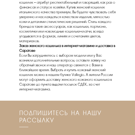
кошелек – атрибут респектабельный и говорящий, как раз о
финансах и статусе хозяйки. Купив женский кошелек
итальянского качества премиум, Вы будете чувствовать себя
уверенно и наслаждаться качеством изделия, мягкостью
кожи и деталями стилистических решений. Стиль каждого
бренда в таких аксессуарах, как кошельки, портмоне,
косметички или новомодные кошельки-клатчи, всегда
угадывается в формах, линиях и сочетаниях цветов,
материалов.
Заказ женского кошелька в интернет-магазине и доставка в
Саратове
Если Вы затрудняетесь с выбором модели или у Вас
возникли дополнительные вопросы, оставьте заявку на
обратный звонок и наш оператор свяжется с Вами в
ближайшее время. Выбрать и купить кожаный женский
кошелек можно в нашем бутике Vallegio. А жители России
могут оформить доставку женского кожаного кошелька в
Саратове до пункта выдачи посылок СДЕК, за счет
интернет-магазина.
ПОДПИШИТЕСЬ НА НАШУ
РАССЫЛКУ