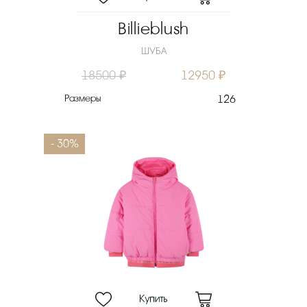
Billieblush
ШУБА
18500 ₽
12950 ₽
Размеры
126
- 30%