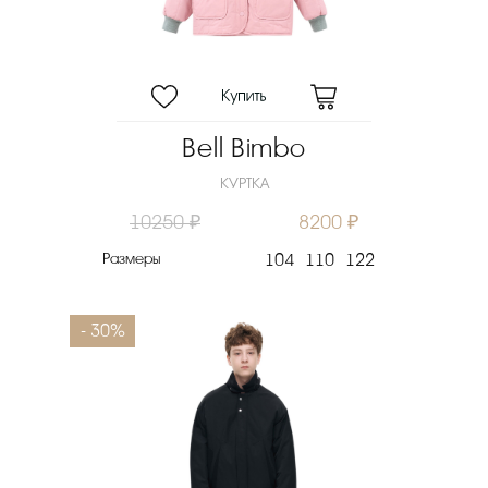
Скидка
Новинка
Цена
₽
Bell Bimbo
Выберите порядок сортировки
КУРТКА
Очистить фильтры
10250 ₽
8200 ₽
Размеры
104
110
122
- 30%