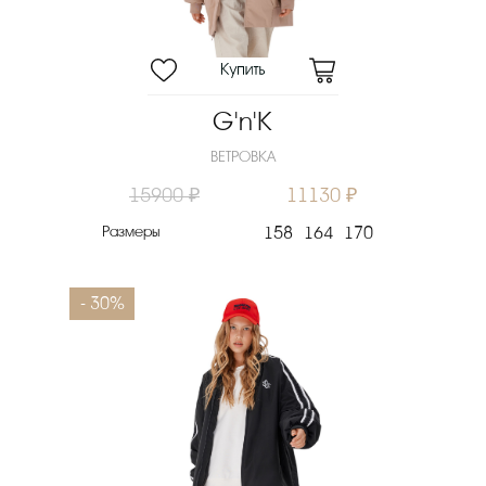
G'n'K
ВЕТРОВКА
15900 ₽
11130 ₽
Размеры
158
164
170
- 30%