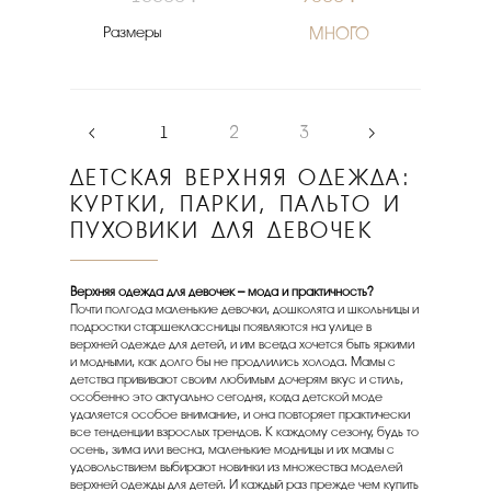
Размеры
МНОГО
‹
1
2
3
›
ДЕТСКАЯ ВЕРХНЯЯ ОДЕЖДА:
КУРТКИ, ПАРКИ, ПАЛЬТО И
ПУХОВИКИ ДЛЯ ДЕВОЧЕК
Верхняя одежда для девочек
– мода и практичность?
Почти полгода маленькие девочки, дошколята и школьницы и
подростки старшеклассницы появляются на улице в
верхней одежде для детей, и им всегда хочется быть яркими
и модными, как долго бы не продлились холода. Мамы с
детства прививают своим любимым дочерям вкус и стиль,
особенно это актуально сегодня, когда детской моде
удаляется особое внимание, и она повторяет практически
все тенденции взрослых трендов. К каждому сезону, будь то
осень, зима или весна, маленькие модницы и их мамы с
удовольствием выбирают новинки из множества моделей
верхней одежды для детей. И каждый раз прежде чем купить