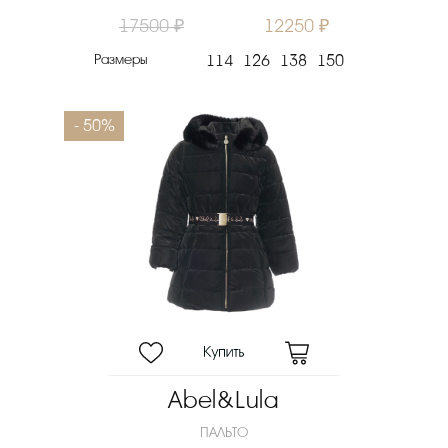
17500 ₽
12250 ₽
Размеры
114
126
138
150
- 50%
Abel&Lula
ПАЛЬТО