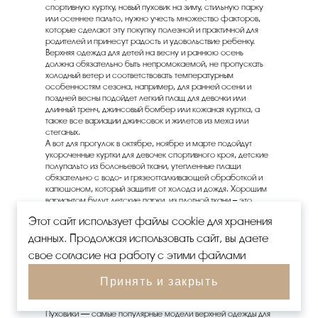
спортивную куртку, новый пуховик на зиму, стильную парку
или осеннее пальто, нужно учесть множество факторов,
которые сделают эту покупку полезной и практичной для
родителей и принесут радость и удовольствие ребенку.
Верхняя одежда для детей на весну и раннюю осень
должна обязательно быть непромокаемой, не пропускать
холодный ветер и соответствовать температурным
особенностям сезона, например, для ранней осени и
поздней весны подойдет легкий плащ для девочки или
длинный тренч, джинсовый бомбер или кожаная куртка, а
также все вариации джинсовок и жилетов из меха или
стеганых.
А вот для прогулок в октябре, ноябре и марте подойдут
укороченные куртки для девочек спортивного кроя, детские
полупальто из болоньевой ткани, утепленные плащи
обязательно с водо- и грязеотталкивающей обработкой и
капюшоном, который защитит от холода и дождя. Хорошим
вариантом будут детские парки, из плотной ткани – это
стильный и актуальный вариант модели верхней одежды для
Этот сайт использует файлы cookie для хранения
девочек.
Зимние модели верхней одежды для детей, девочек
в
данных. Продолжая использовать сайт, вы даете
Саратове
.
свое согласие на работу с этими файлами
Зимние модели детской верхней одежды для девочек
поражают сегодня своим разнообразием и включают в
свой обширный список все виды и вариации моделей, от
Принять и закрыть
комбинезонов и зимних костюмов для самых маленьких до
длинных остромодных пуховиков для девочек-подростков:
Пуховики — самые популярные модели верхней одежды для