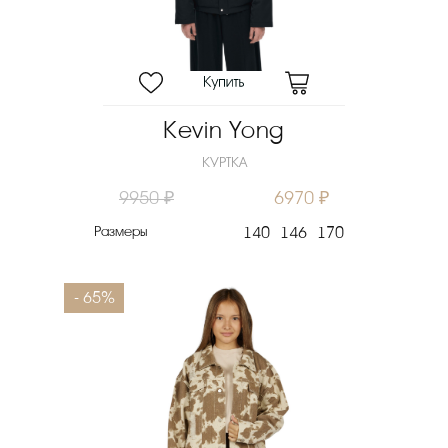
Kevin Yong
КУРТКА
9950 ₽
6970 ₽
Размеры
140
146
170
- 65%