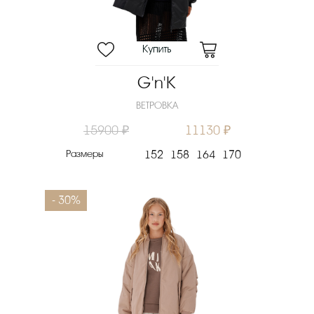
G'n'K
ВЕТРОВКА
15900 ₽
11130 ₽
Размеры
152
158
164
170
- 30%