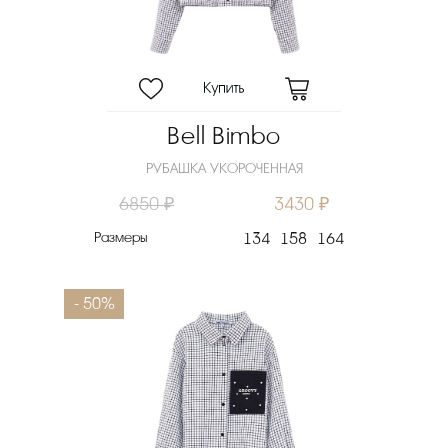
Скидка
Новинка
Цена
₽
Bell Bimbo
Выберите порядок сортировки
РУБАШКА УКОРОЧЕННАЯ
Очистить фильтры
6850 ₽
3430 ₽
Размеры
134
158
164
- 50%