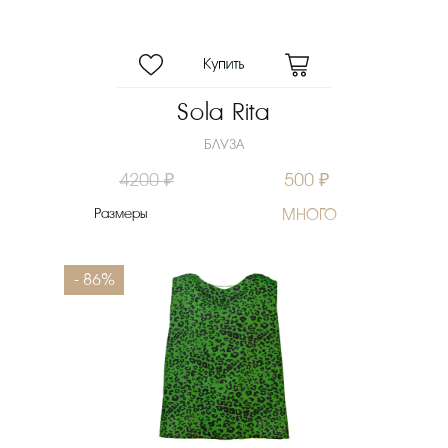
Sola Rita
БЛУЗА
4200 ₽
500 ₽
Размеры
МНОГО
- 86%