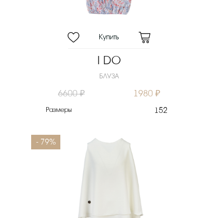
I DO
БЛУЗА
6600 ₽
1980 ₽
Размеры
152
- 79%