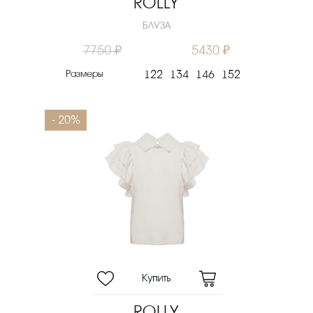
ROLLY
БЛУЗА
7750 ₽
5430 ₽
Размеры
122
134
146
152
- 20%
ROLLY