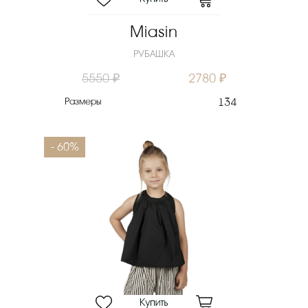
Miasin
РУБАШКА
5550 ₽
2780 ₽
Размеры
134
- 60%