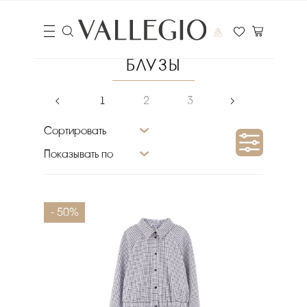
БЛУЗЫ
‹
1
2
3
›
Сортировать
Показывать по
Сезон
- 50%
Материал верха
Размер
Цвет