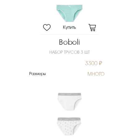
Скидка
Новинка
Цена
₽
Boboli
Выберите порядок сортировки
НАБОР ТРУСОВ 3 ШТ
Очистить фильтры
3300 ₽
Размеры
МНОГО