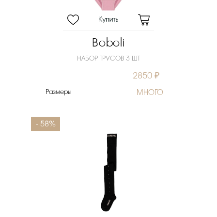
Boboli
НАБОР ТРУСОВ 3 ШТ
2850 ₽
Размеры
МНОГО
- 58%