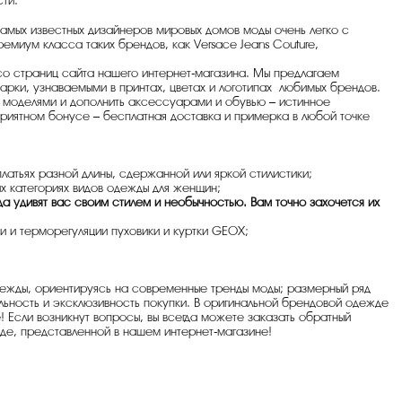
ти.
амых известных дизайнеров мировых домов моды очень легко с
емиум класса таких брендов, как Versace Jeans Couture,
со страниц сайта нашего интернет-магазина. Мы предлагаем
рки, узнаваемыми в принтах, цветах и логотипах любимых брендов.
и моделями и дополнить аксессуарами и обувью – истинное
приятном бонусе – бесплатная доставка и примерка в любой точке
латьях разной длины, сдержанной или яркой стилистики;
х категориях видов одежды для женщин;
 удивят вас своим стилем и необычностью. Вам точно захочется их
 и терморегуляции пуховики и куртки GEOX;
дежды, ориентируясь на современные тренды моды; размерный ряд
льность и эксклюзивность покупки. В оригинальной брендовой одежде
 Если возникнут вопросы, вы всегда можете заказать обратный
де, представленной в нашем интернет-магазине!