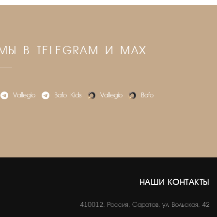
МЫ В TELEGRAM И MAX
Vallegio
Bafo_Kids
Vallegio
Bafo
НАШИ КОНТАКТЫ
410012, Россия, Саратов, ул. Вольская, 42