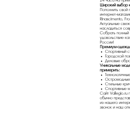
24 часа на прим
Широкий выбор 
Пополнить свой 
интернет-магази
Rinascimento, Fro
Актуальные свеж
насладиться сов
Собрать полный 
удовольствие ка
России!
Премиум-одежда
Спортивный ст
Городской по
Деловые обра
Уникальные моде
примерить:
Технологичны
Остромодные 
Стильные крич
Спортивные м
Сайт Vallegio.r
обычно представ
из нашего интер
звонок и наш оп