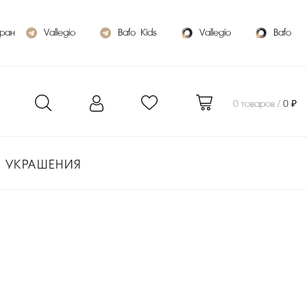
бран
Vallegio
Bafo_Kids
Vallegio
Bafo
0 товаров /
0 ₽
УКРАШЕНИЯ