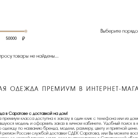
Выберите порядо
₽
росу товары не найдены...
АЯ ОДЕЖДА ПРЕМИУМ В ИНТЕРНЕТ-МАГА
да в Саратове
с доставкой на дом!
ремиум класса доступна к заказу в один клик с телефона или из дома в
вшуюся модель и оформить заказ в личном кабинете. Удобный поиск в 
одежду по названию бренда, модели, размеру, цвету и приятной цене
й регион России службой доставки СДЕК Саратова, или Вы можете восп