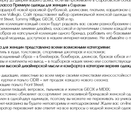
ерку до дверей вашего дома, если вы проживаете в Саратовской облас
класса Премиум одежды для женщин
в Саратове
гардероб новой красивой футболкой, джинсами, платьем, кардиганом с
ном Vallegio. Сайт представляет выбор оригинальной женской одежды пр
nt Street, Tommy Hilfiger, GEOX, ODRI и пр.
ие коллекции каждый сезон будут радовать вас своим разнообразием 
ременными линиями дизайна, классикой и аутентичным стилем каждой ма
образ из капсульной коллекции одного бренда, разбавить его базовым
ждой модницы, доступное в нашем интернет-магазине. Не забывайте о 
 для женщин представлена всеми возможными категориями:
иль в худи, толстовках, спортивных джоггерах и костюмах;
вседневный образ – в блейзерах, бомберах, джинсах, брюках юбках и п
зы и комплекты на выход – в подборках наших меню или соответствующи
ли высокой дизайнерской мысли и комфорта в категории верхняя одежда
е дышащие, известные во всем мире своими качествами износостойкости
куртки и пальто ODRI – хит продаж каждого нового сезона;
ащие пальто Front Street;
одели плащей, ветровок, пыльников и жилетов GEOX и MEXX;
u постоянно обновляет ассортимент эксклюзивной брендовой женской о
лен в одной-двух единицах, поэтому вы можете не переживать за уника
нет-магазина вы будете неповторимы и неподражаемы! Ждем вас on-line!
ератор перезвонит вам ответит на все вопросы о модной женской одеж