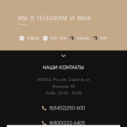
МЫ В TELEGRAM И MAX
Vallegio
Bafo_Kids
Vallegio
Bafo
VALLEGIO.RU
О нас
НАШИ КОНТАКТЫ
Адреса магазинов
410012, Россия, Саратов, ул.
Вакансии
Вольская, 42
Пн-Вс: 10:00 - 20:00
8(8452)250-600
ОНЛАЙН ПОКУПКИ
Как сделать заказ
8(800)222-6405
Оплата