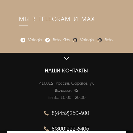
МЫ В TELEGRAM И MAX
Vallegio
Bafo_Kids
Vallegio
Bafo
VALLEGIO.RU
О нас
НАШИ КОНТАКТЫ
Адреса магазинов
410012, Россия, Саратов, ул.
Вакансии
Вольская, 42
Пн-Вс: 10:00 - 20:00
8(8452)250-600
ОНЛАЙН ПОКУПКИ
Как сделать заказ
8(800)222-6405
Оплата